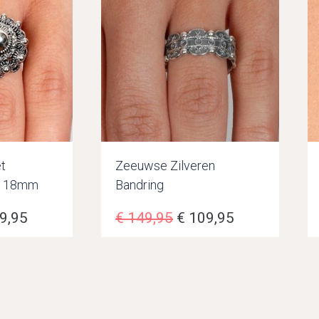
t
Zeeuwse Zilveren
p 18mm
Bandring
9,95
€
149,95
€
109,95