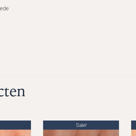
nede
cten
Sale!