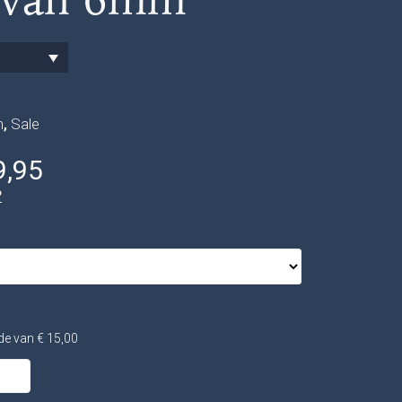
n
,
Sale
,95
?
rde van
€
15,00