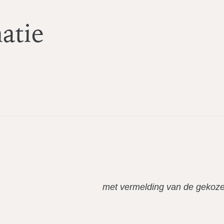
atie
fo@zeeuwsesieraden.com
met vermelding van de gekozen