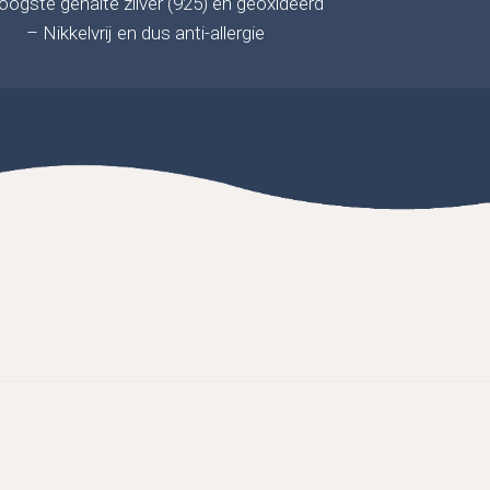
ogste gehalte zilver (925) en geoxideerd
– Nikkelvrij en dus anti-allergie