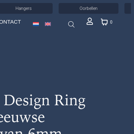
Hangers
Oorbellen
ONTACT
0
n Design Ring
eeuwse
 van 6mm