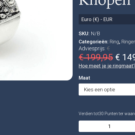
Euro (€) - EUR
SKU:
N/B
Categorieën:
Ring
,
Ringe
Adviesprijs:
€
199,95
149
€
€
Hoe meet je je ringmaat
Maat
Verdien tot30 Punten ter waa