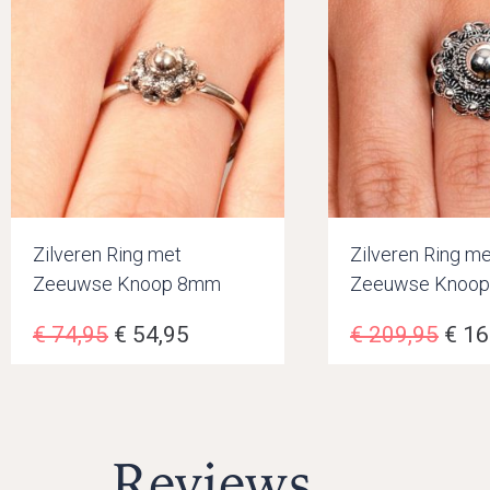
Zilveren Ring met
Zilveren Ring me
Zeeuwse Knoop 8mm
Zeeuwse Knoo
€
74,95
€
54,95
€
209,95
€
16
Reviews