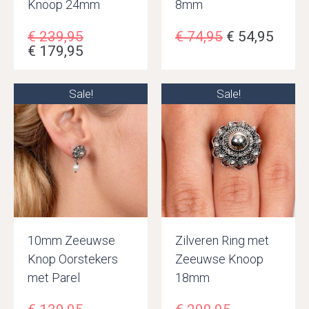
Knoop 24mm
8mm
€
239,95
€
74,95
€
54,95
€
179,95
Sale!
Sale!
10mm Zeeuwse
Zilveren Ring met
Knop Oorstekers
Zeeuwse Knoop
met Parel
18mm